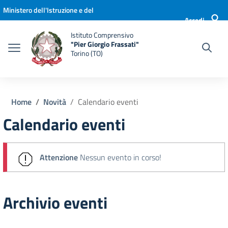
Vai ai contenuti
Vai al menu di navigazione
Vai al footer
Ministero dell'Istruzione e del
Accedi
Merito
Istituto Comprensivo
"Pier Giorgio Frassati"
Torino (TO)
Home
Novità
Calendario eventi
Calendario eventi
Attenzione
Nessun evento in corso!
Archivio eventi