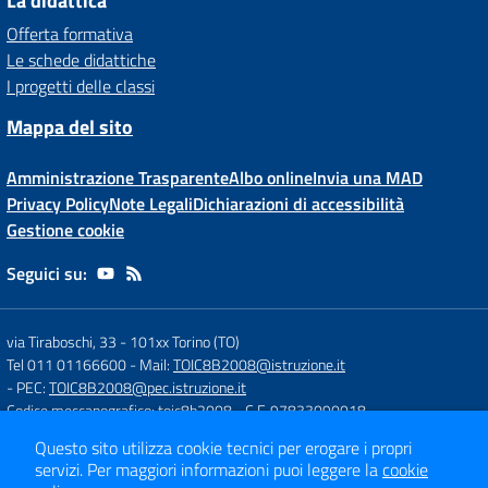
La didattica
Offerta formativa
Le schede didattiche
I progetti delle classi
Mappa del sito
Amministrazione Trasparente
Albo online
Invia una MAD
Privacy Policy
Note Legali
Dichiarazioni di accessibilità
Gestione cookie
Seguici su:
via Tiraboschi, 33
-
101xx Torino (TO)
Tel 011 01166600
- Mail:
TOIC8B2008@istruzione.it
- PEC:
TOIC8B2008@pec.istruzione.it
Codice meccanografico: toic8b2008
- C.F. 97833090018
Questo sito utilizza cookie tecnici per erogare i propri
servizi.
Per maggiori informazioni puoi leggere la
cookie
Concept & Design by
Designers Italia