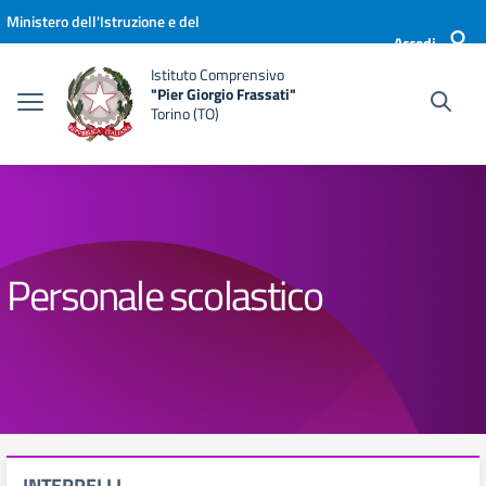
Vai ai contenuti
Vai al menu di navigazione
Vai al footer
Ministero dell'Istruzione e del
Accedi
Merito
Istituto Comprensivo
"Pier Giorgio Frassati"
Torino (TO)
Personale scolastico
INTERPELLI