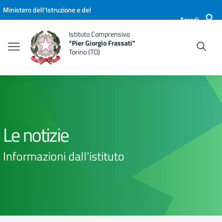
Vai ai contenuti
Vai al menu di navigazione
Vai al footer
Ministero dell'Istruzione e del
Accedi
Merito
Istituto Comprensivo
"Pier Giorgio Frassati"
Torino (TO)
Le notizie
Informazioni dall'istituto