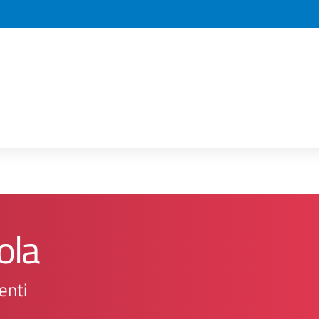
ola
enti