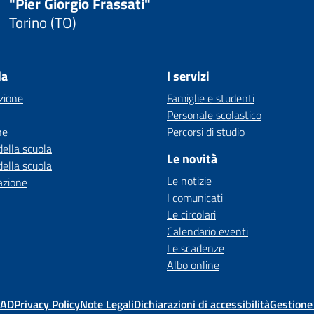
"Pier Giorgio Frassati"
Torino (TO)
la
I servizi
zione
Famiglie e studenti
Personale scolastico
ne
Percorsi di studio
della scuola
Le novità
della scuola
Le notizie
azione
I comunicati
Le circolari
Calendario eventi
Le scadenze
Albo online
MAD
Privacy Policy
Note Legali
Dichiarazioni di accessibilità
Gestione