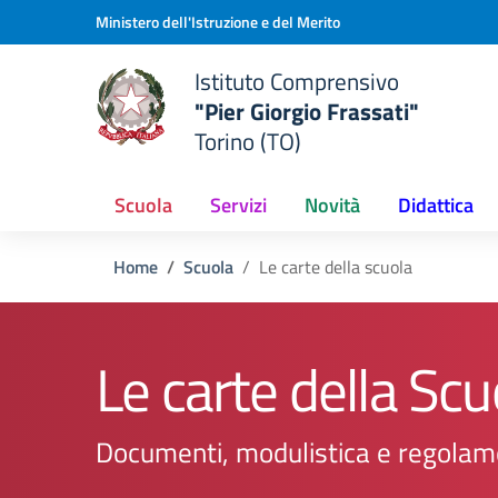
Vai ai contenuti
Vai al menu di navigazione
Vai al footer
Ministero dell'Istruzione e del Merito
Istituto Comprensivo
"Pier Giorgio Frassati"
Torino (TO)
Scuola
Servizi
Novità
Didattica
Home
Scuola
Le carte della scuola
Le carte della Scu
Documenti, modulistica e regolam