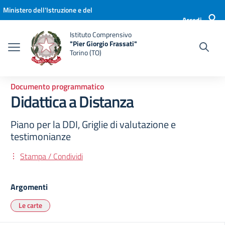
Vai ai contenuti
Vai al menu di navigazione
Vai al footer
Ministero dell'Istruzione e del
Accedi
Merito
Istituto Comprensivo
"Pier Giorgio Frassati"
Torino (TO)
Documento programmatico
Didattica a Distanza
Piano per la DDI, Griglie di valutazione e
testimonianze
Stampa / Condividi
Argomenti
Le carte