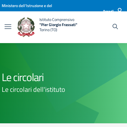
Vai ai contenuti
Vai al menu di navigazione
Vai al footer
Ministero dell'Istruzione e del
Accedi
Merito
Istituto Comprensivo
"Pier Giorgio Frassati"
Torino (TO)
Le circolari
Le circolari dell'istituto