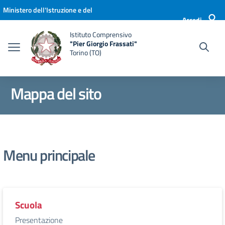
Vai ai contenuti
Vai al menu di navigazione
Vai al footer
Ministero dell'Istruzione e del
Accedi
Merito
Istituto Comprensivo
"Pier Giorgio Frassati"
Torino (TO)
Mappa del sito
Menu principale
Scuola
Presentazione