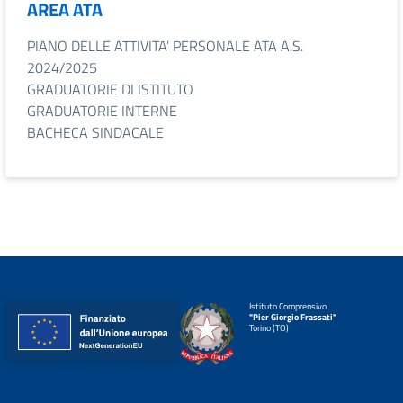
AREA ATA
PIANO DELLE ATTIVITA’ PERSONALE ATA A.S.
2024/2025
GRADUATORIE DI ISTITUTO
GRADUATORIE INTERNE
BACHECA SINDACALE
Istituto Comprensivo
"Pier Giorgio Frassati"
Torino (TO)