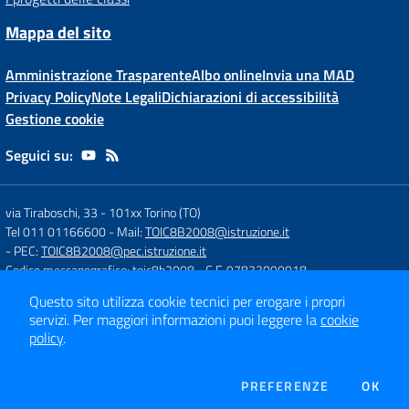
Mappa del sito
Amministrazione Trasparente
Albo online
Invia una MAD
Privacy Policy
Note Legali
Dichiarazioni di accessibilità
Gestione cookie
Seguici su:
via Tiraboschi, 33
-
101xx Torino (TO)
Tel 011 01166600
- Mail:
TOIC8B2008@istruzione.it
- PEC:
TOIC8B2008@pec.istruzione.it
Codice meccanografico: toic8b2008
- C.F. 97833090018
Questo sito utilizza cookie tecnici per erogare i propri
servizi.
Per maggiori informazioni puoi leggere la
cookie
Concept & Design by
Designers Italia
policy
.
Sito web realizzato con CMS
SCUOLASTICO
DEI COOKIE
PREFERENZE
OK