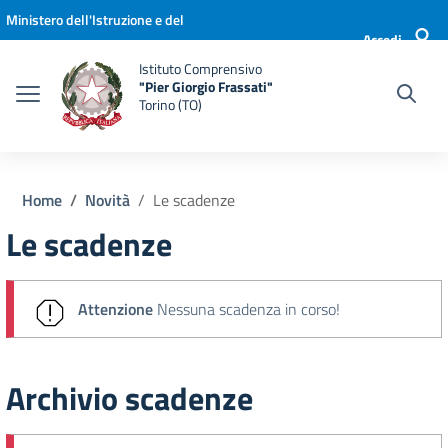
Vai ai contenuti
Vai al menu di navigazione
Vai al footer
Ministero dell'Istruzione e del
Accedi
Merito
Istituto Comprensivo
"Pier Giorgio Frassati"
Torino (TO)
Home
Novità
Le scadenze
Le scadenze
Attenzione
Nessuna scadenza in corso!
Archivio scadenze