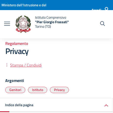
Vai ai contenuti
Vai al menu di navigazione
Vai al footer
Ministero dell'Istruzione e del
Accedi
Merito
Istituto Comprensivo
"Pier Giorgio Frassati"
Torino (TO)
Regolamento
Privacy
Stampa / Condividi
Argomenti
Genitori
Istituto
Privacy
Indice della pagina