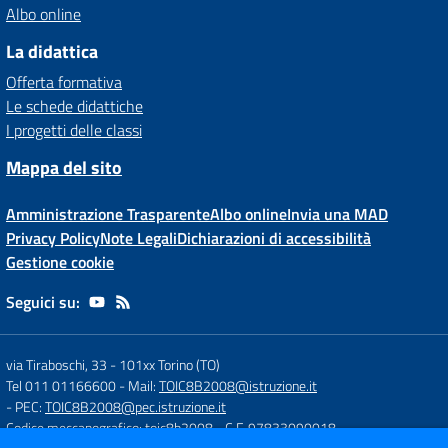
Albo online
La didattica
Offerta formativa
Le schede didattiche
I progetti delle classi
Mappa del sito
Amministrazione Trasparente
Albo online
Invia una MAD
Privacy Policy
Note Legali
Dichiarazioni di accessibilità
Gestione cookie
Seguici su:
via Tiraboschi, 33
-
101xx Torino (TO)
Tel 011 01166600
- Mail:
TOIC8B2008@istruzione.it
- PEC:
TOIC8B2008@pec.istruzione.it
Codice meccanografico: toic8b2008
- C.F. 97833090018