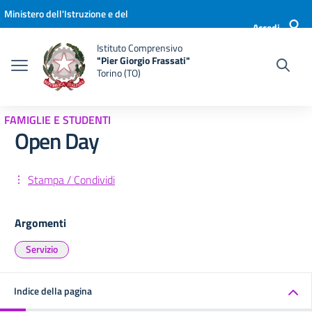
Vai ai contenuti
Vai al menu di navigazione
Vai al footer
Ministero dell'Istruzione e del
Accedi
Merito
Istituto Comprensivo
"Pier Giorgio Frassati"
Torino (TO)
FAMIGLIE E STUDENTI
Open Day
Stampa / Condividi
Argomenti
Servizio
Indice della pagina